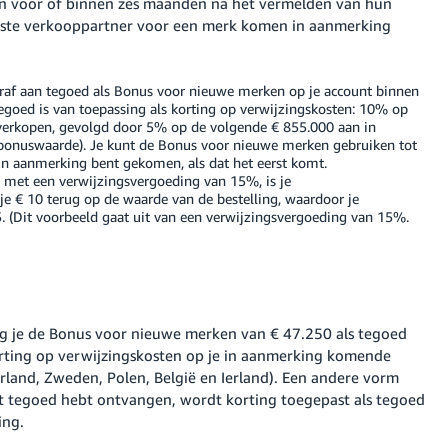
n voor of binnen zes maanden na het vermelden van hun
erste verkooppartner voor een merk komen in aanmerking
af aan tegoed als Bonus voor nieuwe merken op je account binnen
goed is van toepassing als korting op verwijzingskosten: 10% op
erkopen, gevolgd door 5% op de volgende
€ 855.000
aan in
bonuswaarde). Je kunt de Bonus voor nieuwe merken gebruiken tot
 in aanmerking bent gekomen, als dat het eerst komt.
 met een verwijzingsvergoeding van 15%, is je
e € 10 terug op de waarde van de bestelling, waardoor je
5. (Dit voorbeeld gaat uit van een verwijzingsvergoeding van 15%.
ng je de Bonus voor nieuwe merken van
€ 47.250
als tegoed
orting op verwijzingskosten op je in aanmerking komende
land, Zweden, Polen, België en Ierland). Een andere vorm
het tegoed hebt ontvangen, wordt korting toegepast als tegoed
ing.