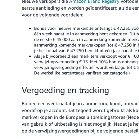
Nieuwe verkopers die
Amazon Brand Registry
voltooie
eerste aanbieding en worden geïdentificeerd als de e
voor de volgende voordelen:
Bonus voor nieuwe merken: Je ontvangt
€ 47.250
voor
één week nadat je in aanmerking bent gekomen. Dit te
de eerste
€ 45.000
aan in aanmerking komende merkv
aanmerking komende merkverkopen (tot
€ 47.250
in 
je het totaal van
€ 47.250
bereikt of één jaar nadat je
Als je bijvoorbeeld een merkitem verkoopt voor € 100
verwijzingsvergoeding € 15. Met 10% bonus ontvang j
verwijzingsvergoeding effectief wordt verlaagd tot € 
De werkelijke percentages variëren per categorie.)
Vergoeding en tracking
Binnen een week nadat je in aanmerking komt, ontva
vooraf op je account. Dit tegoed wordt gebruikt als k
merkverkopen in de Europese uitbreidingsstores (Neder
van gebruik of uitbetaling is niet mogelijk. Nadat je 
op de verwijzingsvergoedingen bij de volgende bestell