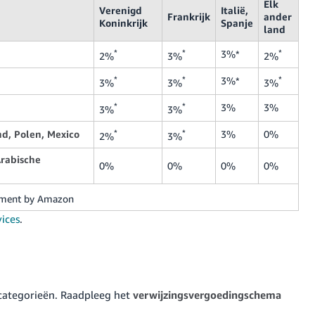
Elk
Verenigd
Italië,
Frankrijk
ander
Koninkrijk
Spanje
land
*
*
3%*
*
2%
3%
2%
*
*
3%*
*
3%
3%
3%
*
*
3%
3%
3%
3%
nd, Polen, Mexico
*
*
3%
0%
2%
3%
Arabische
0%
0%
0%
0%
illment by Amazon
vices
.
categorieën. Raadpleeg het
verwijzingsvergoedingschema