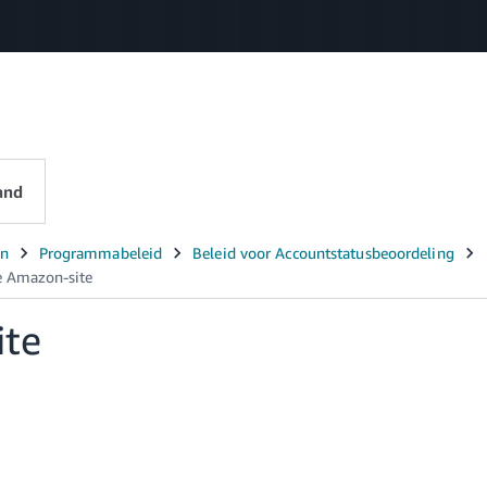
Select your preferred language
中文 - CN
English - GB
Nederlands - NL
and
ite