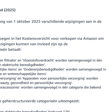
nd (2025)
ng van 1 oktober 2025 verschillende wijzigingen aan in de
nvoegen in het Kostenoverzicht voor verkopen via Amazon om
jzigingen kunnen van invloed zijn op de
ieën betaalt:
 en filtratie' en 'Vloeistofoverdracht' worden samengevoegd in één
n elektrische benodigdheden'.
ppelijke items' en 'Onderwijsbenodigdheden' worden samengevoegd in
ële en wetenschappelijke items'.
verzorging' en 'Apparaten voor persoonlijke verzorging' worden
eauty, gezondheid en persoonlijke verzorging'.
teraccessoires' worden samengevoegd in één categorie die bekend
 geherstructureerde categorieën uiteengezet:
en elektrische benodigdheden' bedraagt 12%.