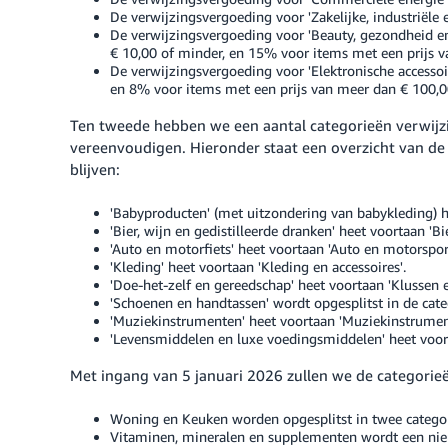
De verwijzingsvergoeding voor 'Zakelijke, industriële
De verwijzingsvergoeding voor 'Beauty, gezondheid en
€ 10,00 of minder, en 15% voor items met een prijs v
De verwijzingsvergoeding voor 'Elektronische accesso
en 8% voor items met een prijs van meer dan € 100,0
Ten tweede hebben we een aantal categorieën verwij
vereenvoudigen. Hieronder staat een overzicht van d
blijven:
'Babyproducten' (met uitzondering van babykleding) h
'Bier, wijn en gedistilleerde dranken' heet voortaan 'Bi
'Auto en motorfiets' heet voortaan 'Auto en motorsport
'Kleding' heet voortaan 'Kleding en accessoires'.
'Doe-het-zelf en gereedschap' heet voortaan 'Klussen 
'Schoenen en handtassen' wordt opgesplitst in de cat
'Muziekinstrumenten' heet voortaan 'Muziekinstrumen
'Levensmiddelen en luxe voedingsmiddelen' heet voor
Met ingang van 5 januari 2026 zullen we de categorieë
Woning en Keuken worden opgesplitst in twee catego
Vitaminen, mineralen en supplementen wordt een nieu