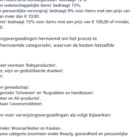
 en wetenschappelijke items' bedraagt 15%.
 persoonlijke verzorging' bedraagt 8% voor items met een prijs van
an meer dan € 10,00.
ires' bedraagt 15% voor items met een prijs van € 100,00 of minder,
0.
zingsvergoedingen hernoemd om het proces te
e hernoemde categorieën, waarvan de kosten hetzelfde
eet voortaan 'Babyproducten'.
er, wijn en gedistilleerde dranken'.
'.
en gereedschap'.
egorieën 'Schoenen' en 'Rugzakken en handtassen'
ten en AV-productie'.
taan 'Levensmiddelen'.
n voor verwijzingsvergoedingen als volgt bijwerken:
rieën: Woonartikelen en Keuken.
we categorie (voorheen onder Beauty, gezondheid en persoonlijke