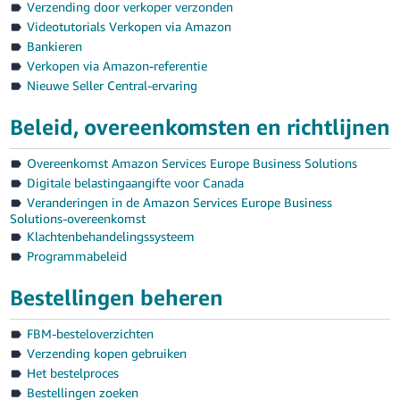
Verzending door verkoper verzonden
Videotutorials Verkopen via Amazon
Bankieren
Verkopen via Amazon-referentie
Nieuwe Seller Central-ervaring
Beleid, overeenkomsten en richtlijnen
Nederlands
Overeenkomst Amazon Services Europe Business Solutions
Inloggen
Digitale belastingaangifte voor Canada
Veranderingen in de Amazon Services Europe Business
Meld
Solutions-overeenkomst
je
Klachtenbehandelingssysteem
aan
Programmabeleid
Bestellingen beheren
FBM-besteloverzichten
Verzending kopen gebruiken
Het bestelproces
Bestellingen zoeken