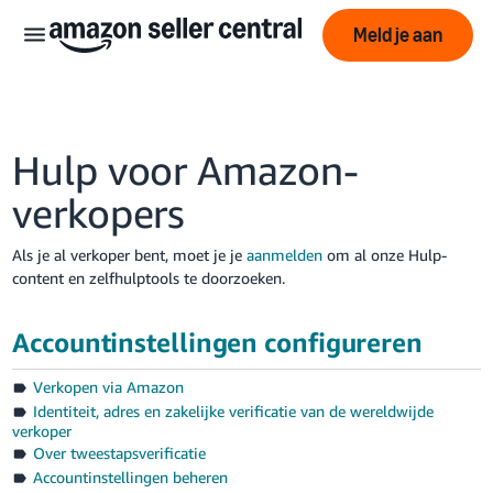
Meld je aan
Hulp voor Amazon-
verkopers
Als je al verkoper bent, moet je je
aanmelden
om al onze Hulp-
中
content en zelfhulptools te doorzoeken.
文
-
Accountinstellingen configureren
CN
Verkopen via Amazon
English
Identiteit, adres en zakelijke verificatie van de wereldwijde
- GB
verkoper
Over tweestapsverificatie
ederlands
Accountinstellingen beheren
 NL